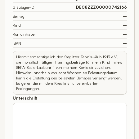
Gläubiger-ID
DE08ZZZ00000742166
Beitrag
–
Kind
–
Kontoinhaber
–
IBAN
–
Hiermit ermächtige ich den Steglitzer Tennis-Klub 1913 e.V.,
die monatlich fälligen Trainingsbeiträge für mein Kind mittels
SEPA-Basis-Lastschrift von meinem Konto einzuziehen.
Hinweis: Innerhalb von acht Wochen ab Belastungsdatum
kann die Erstattung des belasteten Betrages verlangt werden.
Es gelten die mit dem Kreditinstitut vereinbarten
Bedingungen.
Unterschrift